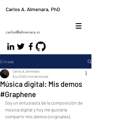
Carlos A. Almenara, PhD
carlos@almenara.io
Entrada
Carlos A. Almenara
8 jul 2020
1 min de lectura
Música digital: Mis demos
#Graphene
Soy un entusiasta de la composición de 
música digital y hoy me gustaría 
compartir mis demos (originales).  